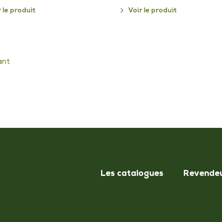
r le produit
Voir le produit
gination
ant
s
blications
Les catalogues
Revende