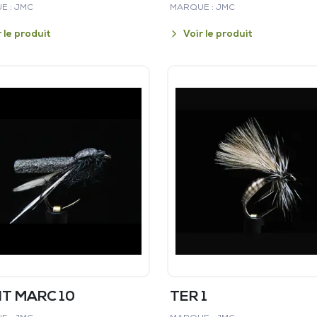
E : JMC
MARQUE : JMC
r le produit
Voir le produit
NT MARC 10
TER 1