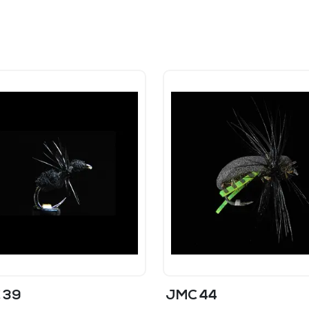
 39
JMC 44