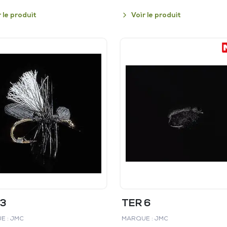
r le produit
Voir le produit
23
TER 6
E : JMC
MARQUE : JMC