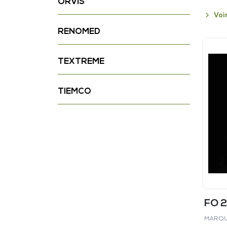
ORVIS
Voi
RENOMED
TEXTREME
TIEMCO
FO 
MARQU