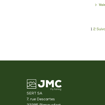
Voi
Pa
1
2
Suiv
de
pu
SERT SA
7, rue Descartes