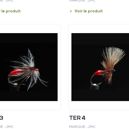
E : JMC
MARQUE : JMC
r le produit
Voir le produit
 3
TER 4
E : JMC
MARQUE : JMC