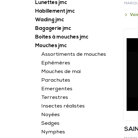
Lunettes jmc
MARQU
Habillement jmc
Voi
Wading jmc
Bagagerie jmc
Boites à mouches jmc
Mouches jmc
Assortiments de mouches
Ephémères
Mouches de mai
Parachutes
Emergentes
Terrestres
Insectes réalistes
Noyées
Sedges
SAI
Nymphes