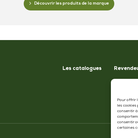
Découvrir les produits de la marque
Les catalogues
Revende
Pour offrir
les cookies
consentir à
comportemen
consentir o
certaines c
Me