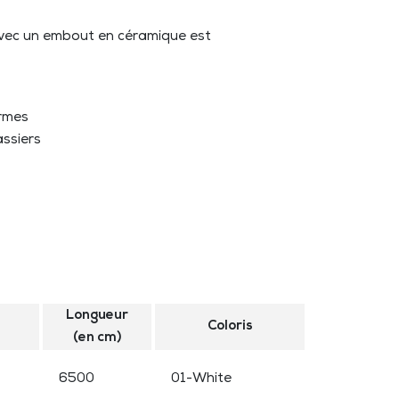
 avec un embout en céramique est
ormes
assiers
Longueur
Coloris
(en cm)
6500
01-White