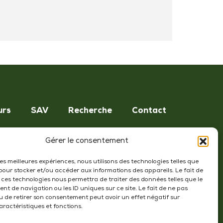
urs
SAV
Recherche
Contact
Suivez-nous !
Gérer le consentement
 les meilleures expériences, nous utilisons des technologies telles que
 pour stocker et/ou accéder aux informations des appareils. Le fait de
 ces technologies nous permettra de traiter des données telles que le
t de navigation ou les ID uniques sur ce site. Le fait de ne pas
u de retirer son consentement peut avoir un effet négatif sur
aractéristiques et fonctions.
ntions légales
-
Politique de confidentialité