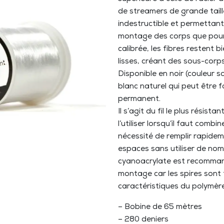
de streamers de grande taill
indestructible et permettant
montage des corps que pour 
calibrée, les fibres restent 
lisses, créant des sous-corp
Disponible en noir (couleur s
blanc naturel qui peut être f
permanent.
Il s’agit du fil le plus résis
l’utiliser lorsqu’il faut comb
nécessité de remplir rapide
espaces sans utiliser de nombr
cyanoacrylate est recommand
montage car les spires sont 
caractéristiques du polymère 
– Bobine de 65 mètres
– 280 deniers